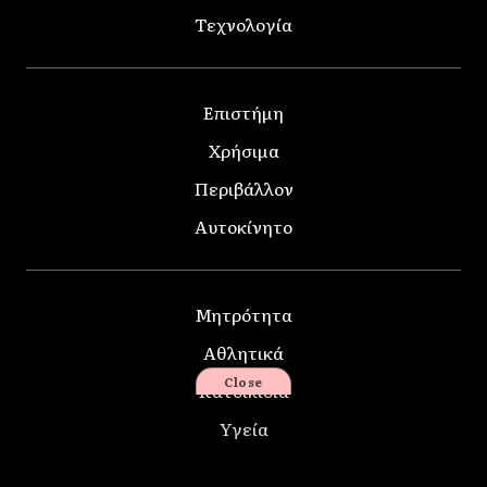
Τεχνολογία
Επιστήμη
Χρήσιμα
Περιβάλλον
Αυτοκίνητο
Μητρότητα
Αθλητικά
Close
Κατοικίδια
Υγεία