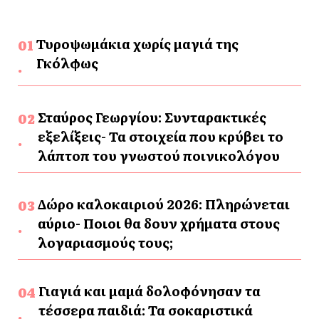
Τυροψωμάκια χωρίς μαγιά της
Γκόλφως
Σταύρος Γεωργίου: Συνταρακτικές
εξελίξεις- Τα στοιχεία που κρύβει το
λάπτοπ του γνωστού ποινικολόγου
Δώρο καλοκαιριού 2026: Πληρώνεται
αύριο- Ποιοι θα δουν χρήματα στους
λογαριασμούς τους;
Γιαγιά και μαμά δολοφόνησαν τα
τέσσερα παιδιά: Τα σοκαριστικά