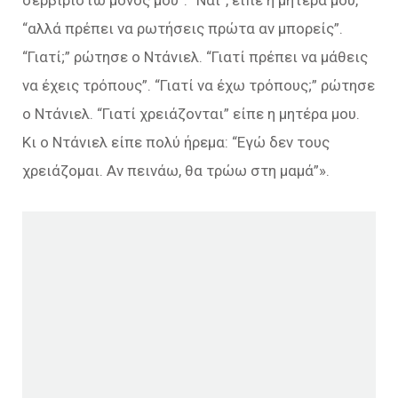
σερβιριστώ μόνος μου”. “Ναι”, είπε η μητέρα μου,
“αλλά πρέπει να ρωτήσεις πρώτα αν μπορείς”.
“Γιατί;” ρώτησε ο Ντάνιελ. “Γιατί πρέπει να μάθεις
να έχεις τρόπους”. “Γιατί να έχω τρόπους;” ρώτησε
ο Ντάνιελ. “Γιατί χρειάζονται” είπε η μητέρα µου.
Κι ο Ντάνιελ είπε πολύ ήρεμα: “Εγώ δεν τους
χρειάζομαι. Αν πεινάω, θα τρώω στη μαμά”».