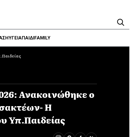
ΑΣΗ
ΥΓΕΊΑ
ΠΑΙΔΙ
FAMILY
π.Παιδείας
026: Ανακοινώθηκε ο
ισακτέων- Η
υ Υπ.Παιδείας