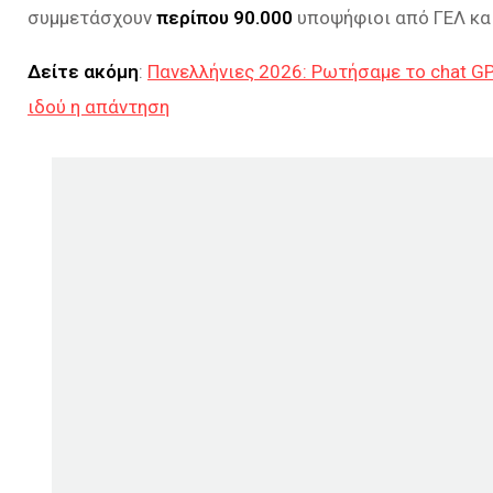
συμμετάσχουν
περίπου 90.000
υποψήφιοι από ΓΕΛ κα
Δείτε ακόμη
:
Πανελλήνιες 2026: Ρωτήσαμε το chat GP
ιδού η απάντηση