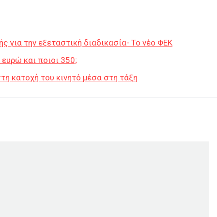
ής για την εξεταστική διαδικασία- Το νέο ΦΕΚ
 ευρώ και ποιοι 350;
στη κατοχή του κινητό μέσα στη τάξη