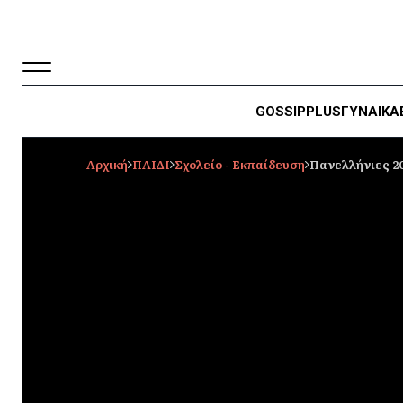
GOSSIP
PLUS
ΓΥΝΑΙΚΑ
Αρχική
ΠΑΙΔΙ
Σχολείο - Εκπαίδευση
Πανελλήνιες 20