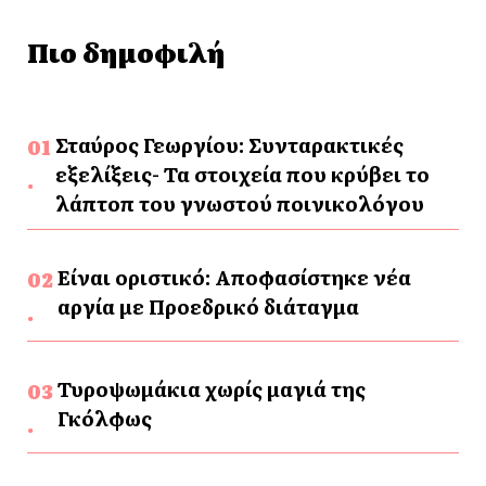
Πιο δημοφιλή
Σταύρος Γεωργίου: Συνταρακτικές
εξελίξεις- Τα στοιχεία που κρύβει το
λάπτοπ του γνωστού ποινικολόγου
Είναι οριστικό: Αποφασίστηκε νέα
αργία με Προεδρικό διάταγμα
Τυροψωμάκια χωρίς μαγιά της
Γκόλφως