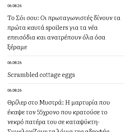
06.08.26
Το Σόι σου: Οι πρωταγωνιστές δίνουν τα
πρώτα καυτά spoilers για τα νέα
επεισόδια και ανατρέπουν όλα όσα
ξέραμε
06.08.26
Scrambled cottage eggs
06.08.26
Θρίλερ στο Μυστρά: Η μαρτυρία που
έκαψε τον 55χρονο που κρατούσε το
νεκρό πατέρα του σε καταψύκτη-
Συγκλονίζουν τα λόγια της αδερφής