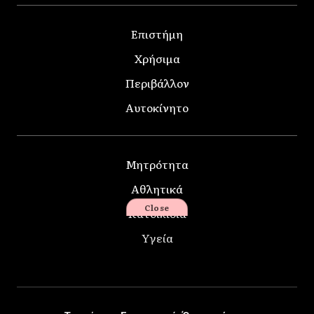
Επιστήμη
Χρήσιμα
Περιβάλλον
Αυτοκίνητο
Μητρότητα
Αθλητικά
Close
Κατοικίδια
Υγεία