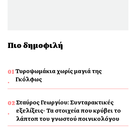
Πιο δημοφιλή
Τυροψωμάκια χωρίς μαγιά της
Γκόλφως
Σταύρος Γεωργίου: Συνταρακτικές
εξελίξεις- Τα στοιχεία που κρύβει το
λάπτοπ του γνωστού ποινικολόγου