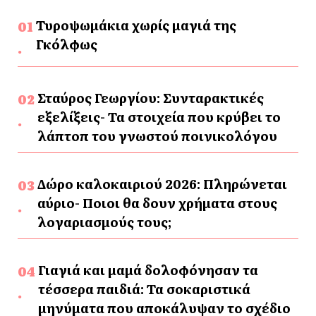
Τυροψωμάκια χωρίς μαγιά της
Γκόλφως
Σταύρος Γεωργίου: Συνταρακτικές
εξελίξεις- Τα στοιχεία που κρύβει το
λάπτοπ του γνωστού ποινικολόγου
Δώρο καλοκαιριού 2026: Πληρώνεται
αύριο- Ποιοι θα δουν χρήματα στους
λογαριασμούς τους;
Γιαγιά και μαμά δολοφόνησαν τα
τέσσερα παιδιά: Τα σοκαριστικά
μηνύματα που αποκάλυψαν το σχέδιο