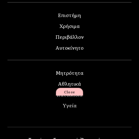
Επιστήμη
Χρήσιμα
Περιβάλλον
Αυτοκίνητο
Μητρότητα
Αθλητικά
Close
Κατοικίδια
Υγεία