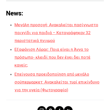
News:
Μεγάλη προσοχή: Ανακαλείται πασίγνωστο
παιχνίδι για παιδιά – Καταγράφηκαν 32
περιστατικά πνιγμού
Εξαφάνιση Λόρας: Ποια είναι η Άννα το
πρόσωπο- κλειδί που δεν έχει δει ποτέ
κανείς;
Επείγουσα προειδοποίηση από μεγάλο
σούπερμαρκετ: Ανακαλείται τυρί επικίνδυνο
για την υγεία (Φωτογραφία)