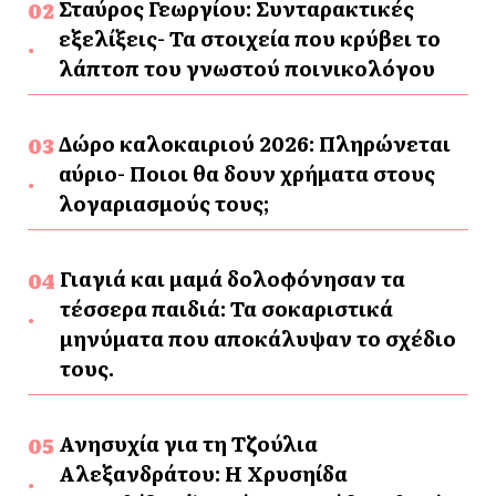
Σταύρος Γεωργίου: Συνταρακτικές
εξελίξεις- Τα στοιχεία που κρύβει το
λάπτοπ του γνωστού ποινικολόγου
Δώρο καλοκαιριού 2026: Πληρώνεται
αύριο- Ποιοι θα δουν χρήματα στους
λογαριασμούς τους;
Γιαγιά και μαμά δολοφόνησαν τα
τέσσερα παιδιά: Τα σοκαριστικά
μηνύματα που αποκάλυψαν το σχέδιο
τους.
Ανησυχία για τη Τζούλια
Αλεξανδράτου: Η Χρυσηίδα