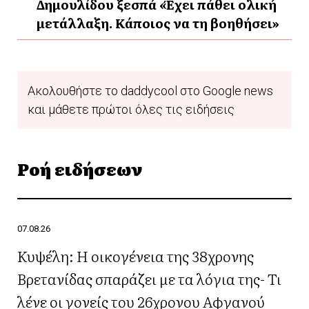
Δημουλίδου ξεσπά «Έχει πάθει ολική
μετάλλαξη. Κάποιος να τη βοηθήσει»
Ακολουθήστε το daddycool στο Google news
και μάθετε πρώτοι όλες τις ειδήσεις
Ροή ειδήσεων
07.08.26
Κυψέλη: Η οικογένεια της 38χρονης
Βρετανίδας σπαράζει με τα λόγια της- Τι
λένε οι γονείς του 26χρονου Αφγανού