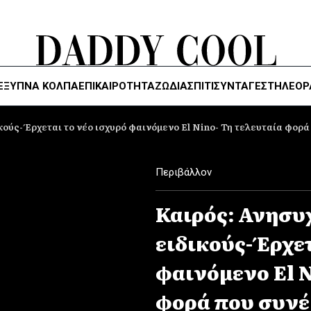
ΈΞΥΠΝΑ ΚΌΛΠΑ
ΕΠΙΚΑΙΡΟΤΗΤΑ
ΖΏΔΙΑ
ΣΠΙΤΙ
ΣΥΝΤΑΓΕΣ
ΤΗΛΕΌΡ
κούς- Έρχεται το νέο ισχυρό φαινόμενο El Nino- Τη τελευταία φορ
Περιβάλλον
Καιρός: Ανησυ
ειδικούς- Έρχε
φαινόμενο El N
φορά που συν