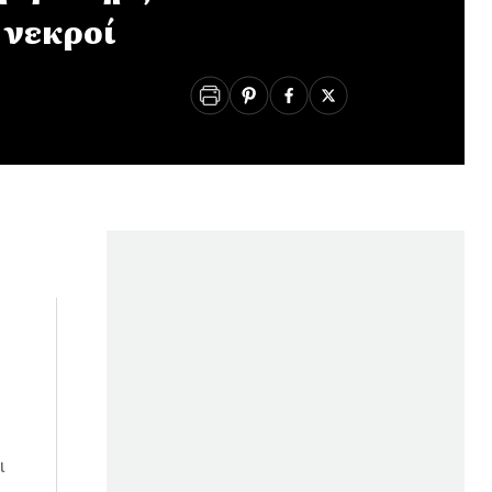
 νεκροί
ι