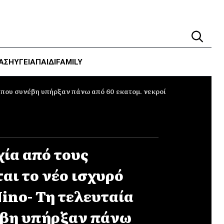
ΑΣΗ
ΥΓΕΊΑ
ΠΑΙΔΙ
FAMILY
ά που συνέβη υπήρξαν πάνω από 60 εκατομ. νεκροί
χία από τους
ται το νέο ισχυρό
ino- Τη τελευταία
έβη υπήρξαν πάνω