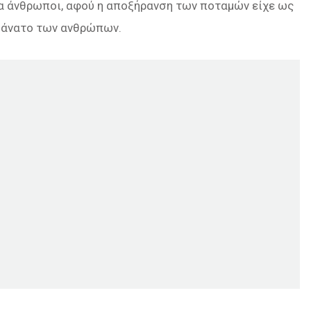
ια άνθρωποι, αφού η αποξήρανση των ποταμών είχε ως
 θάνατο των ανθρώπων.