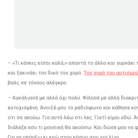
– «Τι κάνεις είσαι καλά;» απαντά το άλλο και γυρνάει
και ξεκινάει τον δικό του χορό.
Τον χορό του αυτισμο
βαλς σε τόνους αλέγκρο.
– Αγκάλιασέ με αλλά όχι πολύ. Φίλησέ με αλλά διακριτ
ευτυχισμένη. Άνοιξέ μου το ραδιόφωνο και κάθησε κο
οτι σε ακούω. Για αυτό λέω οτι λες. Γιατί είμαι εδώ. 
διάλεξε εσυ τι μουσική θα ακούσω. Και δώσε μου να φ
Για να υπάρξω κι εγώ στον κόσμο σου για λίγο.