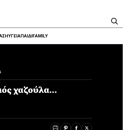
ΑΣΗ
ΥΓΕΊΑ
ΠΑΙΔΙ
FAMILY
Α
μός χαζούλα…