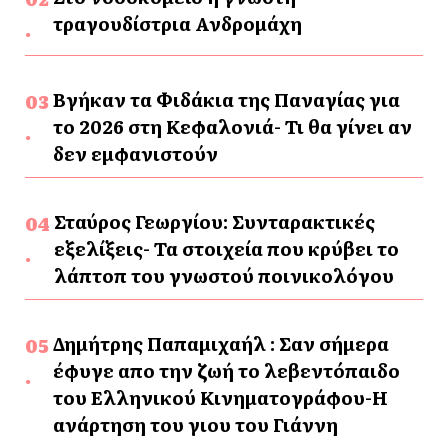
τραγουδίστρια Ανδρομάχη
Βγήκαν τα Φιδάκια της Παναγίας για
το 2026 στη Κεφαλονιά- Τι θα γίνει αν
δεν εμφανιστούν
Σταύρος Γεωργίου: Συνταρακτικές
εξελίξεις- Τα στοιχεία που κρύβει το
λάπτοπ του γνωστού ποινικολόγου
Δημήτρης Παπαμιχαήλ : Σαν σήμερα
έφυγε απο την ζωή το λεβεντόπαιδο
του Ελληνικού Κινηματογράφου-Η
ανάρτηση του γιου του Γιάννη