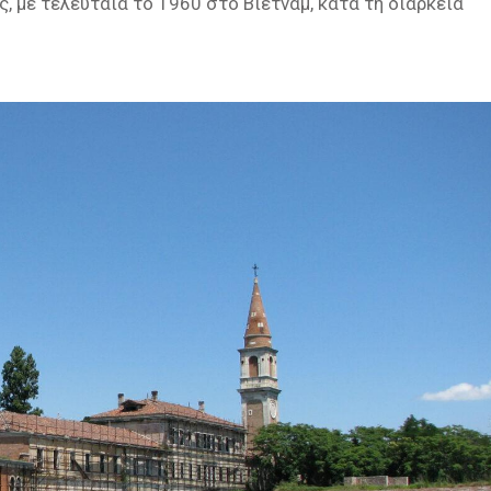
, με τελευταία το 1960 στο Βιετνάμ, κατά τη διάρκεια