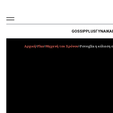
GOSSIP
PLUS
ΓΥΝΑΙΚΑ
Αρχική
Plus
Μηχανή του Χρόνου
Poveglia η κόλαση 