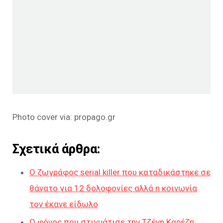
Photo cover via: propago.gr
Σχετικά άρθρα:
Ο ζωγράφος serial killer που καταδικάστηκε σε
θάνατο για 12 δολοφονίες αλλά η κοινωνία
τον έκανε είδωλο
Ο φόνος που στιγμάτισε την Τζένη Καρέζη: