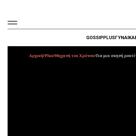
GOSSIP
PLUS
ΓΥΝΑΙΚΑ
Αρχική
Plus
Μηχανή του Χρόνου
Για μια σκηνή ρουτ