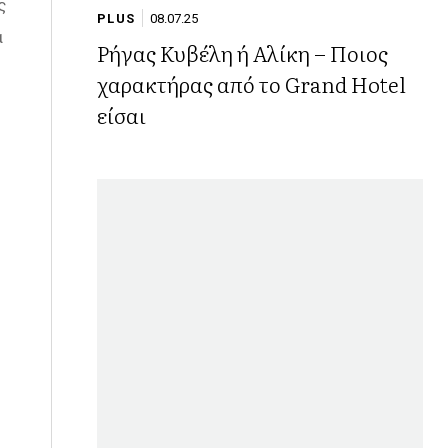
ς
PLUS
08.07.25
α
Ρήγας Κυβέλη ή Αλίκη – Ποιος
χαρακτήρας από το Grand Hotel
.
είσαι