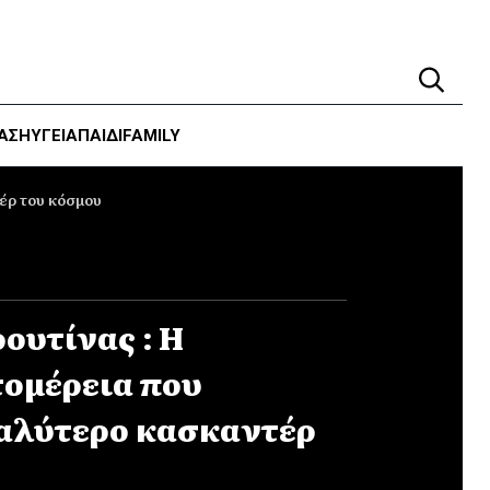
ΑΣΗ
ΥΓΕΊΑ
ΠΑΙΔΙ
FAMILY
έρ του κόσμου
ρουτίνας : Η
ομέρεια που
αλύτερο κασκαντέρ