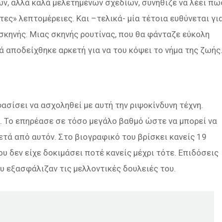
ν, αλλά καλά μελετημένων σχεδίων, συνήθιζε να λέει πω
τες» λεπτομέρειες. Και –τελικά- μία τέτοια ευθύνεται γι
 σκηνής. Μιας σκηνής ρουτίνας, που θα φάνταζε εύκολη
ά αποδείχθηκε αρκετή για να του κόψει το νήμα της ζωής
σίσει να ασχοληθεί με αυτή την ριψοκίνδυνη τέχνη.
. Το επηρέασε σε τόσο μεγάλο βαθμό ώστε να μπορεί να
ετά από αυτόν. Στο βιογραφικό του βρίσκει κανείς 19
υ δεν είχε δοκιμάσει ποτέ κανείς μέχρι τότε. Επιδόσεις
ου εξασφάλιζαν τις μελλοντικές δουλειές του.