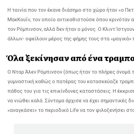
Η ταινία που τον έκανε διάσημο στο χώρο ήταν «ο Πε
ΜακΚουΐν, τον οποίο αντικαθιστούσε όπου κρινόταν 
τον Ρόμπινσον, αλλά δεν ήταν ο μόνος. Ο Κλιντ Ίστγο
άλλων- οφείλουν μέρος της φήμης τους στα «μαγικά» 
Όλα ξεκίνησαν από ένα τραμπ
Ο Νταρ Άλεν Ρόμπινσον (όπως ήταν το πλήρες όνομά τ
γυμναστική καθώς ο πατέρας του κατασκεύαζε τραμπο
πάθος του για τις επικίνδυνες καταστάσεις. Η έκκρισ
να νιώθει καλά. Σύντομα άρχισε να έχει σημαντικές δ
«αναγκάσει» το περιοδικό Life να τον φιλοξενήσει στ