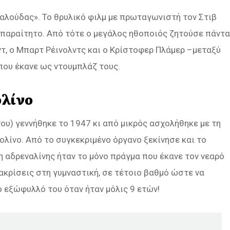
ταλούδας». Το θρυλικό φιλμ με πρωταγωνιστή τον Στιβ
απαραίτητο. Από τότε ο μεγάλος ηθοποιός ζητούσε πάντα
υντ, ο Μπαρτ Ρέινολντς και ο Κρίστοφερ Πλάμερ –μεταξύ
που έκανε ως ντουμπλάζ τους.
ολίνο
ου) γεννήθηκε το 1947 κι από μικρός ασχολήθηκε με τη
λίνο. Από το συγκεκριμένο όργανο ξεκίνησε και το
η αδρεναλίνης ήταν το μόνο πράγμα που έκανε τον νεαρό
ιακρίσεις στη γυμναστική, σε τέτοιο βαθμό ώστε να
ο εξώφυλλό του όταν ήταν μόλις 9 ετών!