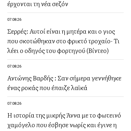
έρχονται τη νέα σεζόν
07.08.26
Σερρές: Αυτοί είναι η μητέρα και ο γιος
που σκοτώθηκαν στο φρικτό τροχαίο- Τι
λέει ο οδηγός του φορτηγού (Βίντεο)
07.08.26
Αντώνης Βαρδής : Σαν σήμερα γεννήθηκε
ένας ροκάς που έπαιζε λαϊκά
07.08.26
Η ιστορία της μικρής Άννα με το φωτεινό
χαμόγελο που έσβησε νωρίς και έγινε η