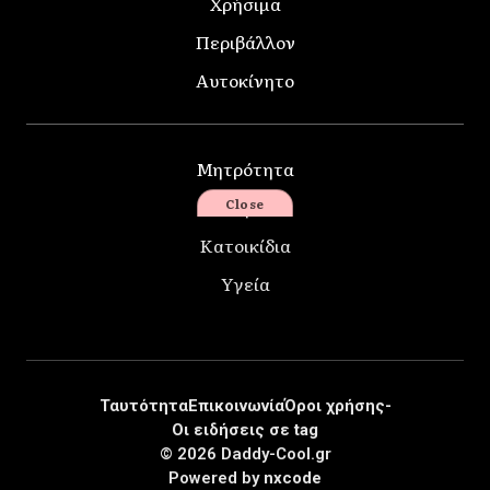
Χρήσιμα
Περιβάλλον
Αυτοκίνητο
Μητρότητα
Αθλητικά
Close
Κατοικίδια
Υγεία
Ταυτότητα
Επικοινωνία
Όροι χρήσης-
Οι ειδήσεις σε tag
© 2026 Daddy-Cool.gr
Powered by
nxcode