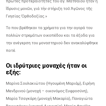
πρώτες προτεραιότητες τοῦ ἁγ. Ματθαίου ἦταν ἡ
ἵδρυσις μονῶν, γιά τήν στήριξη τοῦ Ἀγῶνος τῆς
Γνησίας Ὀρθοδοξίας.»
Το που βρέθηκαν τα χρήματα για την αγορά του
πολλών στρεμάτων οικοπέδου και τα έξοδα για
την ανέγερση του μοναστηριού δεν ανακαλύφθηκε
ποτέ.
Οι ιδρύτριες μοναχές ήταν οι
εξής:
Μαρίνα Σουλακιώτου (Ηγουμένη Μαριάμ), Ειρήνη
Μενδρινού (μοναχή – οικονόμος Ευφροσύνη),
Μαρία Τσαγκάρη (μοναχή Μακαρία), Παναγιώτα
Βουνισάκου (μοναχή Διονυσία), Μαρία Φαμέλη