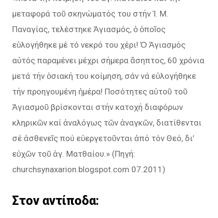
μεταφορά τοῦ σκηνώματός του στήν Ἱ. Μ.
Παναγίας, τελέστηκε Ἁγιασμός, ὁ ὁποῖος
εὐλογήθηκε μέ τό νεκρό του χέρι! Ὁ Ἁγιασμός
αὐτός παραμένει μέχρι σήμερα ἄσηπτος, 60 χρόνια
μετά τήν ὁσιακή του κοίμηση, σάν νά εὐλογήθηκε
τήν προηγουμένη ἡμέρα! Ποσότητες αὐτοῦ τοῦ
Ἁγιασμοῦ βρίσκονται στήν κατοχή διαφόρων
κληρικῶν καί ἀναλόγως τῶν ἀναγκῶν, διατίθενται
σέ ἀσθενεῖς πού εὐεργετοῦνται ἀπό τόν Θεό, δι’
εὐχῶν τοῦ ἁγ. Ματθαίου.» (Πηγή:
churchsynaxarion.blogspot.com 07.2011)
Στον αντίποδα: