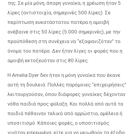
της. Σε μία μόνη, άπορη γυναίκα, η χρέωση ήταν 5
λίρες (αντιστοιχία, σημερινές 500 λίρες). Σε
περίπτωση ευκατάστατου πατέρα η αμοιβή
ανέβαινε στις 50 λίρες (5.000 σημερινές), με την
προϋπόθεση στη συνέχεια να “εξαφανιζόταν” το
όνομα του πατέρα. Δεν ήταν λίγες οι φορές που η
αμοιβή εκτοξευόταν στις 80 λίρες.
Η Amelia Dyer δεν ήταν η μόνη γυναίκα που έκανε
αυτή τη δουλειά. Πολλές παρόμοιες “επιχειρήσεις”
λειτουργούσαν, όπου διάφορες γυναίκες δέχονταν
νόθα παιδιά προς φύλαξη. Και πολλά από αυτά τα
παιδιά πέθαιναν τελικά από αρρώστια, αμέλεια ή
υποσιτισμό. Κάποιες φορές, ο υποσιτισμός
γινόταν εσκεμμένα, είτε για να μειωθούν τα έξοδα