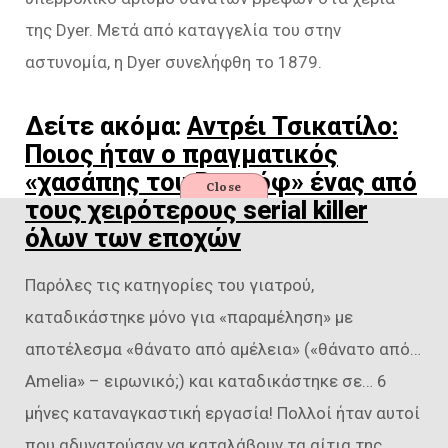
της Dyer. Μετά από καταγγελία του στην
αστυνομία, η Dyer συνελήφθη το 1879.
Δείτε ακόμα:
Αντρέι Τσικατίλο:
Ποιος ήταν ο πραγματικός
«χασάπης του Ροστόφ» ένας από
Close
τους χειρότερους serial killer
όλων των εποχών
Παρόλες τις κατηγορίες του γιατρού,
καταδικάστηκε μόνο για «παραμέληση» με
αποτέλεσμα «θάνατο από αμέλεια» («θάνατο από…
Amelia» – ειρωνικό;) και καταδικάστηκε σε… 6
μήνες καταναγκαστική εργασία! Πολλοί ήταν αυτοί
που αδυνατούσαν να καταλάβουν τα αίτια της