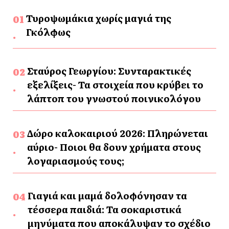
Τυροψωμάκια χωρίς μαγιά της
Γκόλφως
Σταύρος Γεωργίου: Συνταρακτικές
εξελίξεις- Τα στοιχεία που κρύβει το
λάπτοπ του γνωστού ποινικολόγου
Δώρο καλοκαιριού 2026: Πληρώνεται
αύριο- Ποιοι θα δουν χρήματα στους
λογαριασμούς τους;
Γιαγιά και μαμά δολοφόνησαν τα
τέσσερα παιδιά: Τα σοκαριστικά
μηνύματα που αποκάλυψαν το σχέδιο