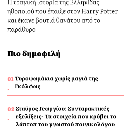
Η τραγική ιστορία της Ελληνίδας
ηθοποιού που έπαιξε στον Harry Potter
και έκανε βουτιά θανάτου από το
παράθυρο
Πιο δημοφιλή
Τυροψωμάκια χωρίς μαγιά της
Γκόλφως
Σταύρος Γεωργίου: Συνταρακτικές
εξελίξεις- Τα στοιχεία που κρύβει το
λάπτοπ του γνωστού ποινικολόγου