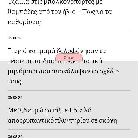
Τζάμια στις μπαλκονόπορτες με
θαμπάδες από τον ήλιο – Πώς να τα
καθαρίσεις
06.08.26
Γιαγιά και μαμά δολοφόνησαν τα
Close
τέσσερα παιδιά: Τα σοκαριστικά
μηνύματα που αποκάλυψαν το σχέδιο
τους.
06.08.26
Με 3,5 ευρώ φτιάξτε 1,5 κιλό
απορρυπαντικό πλυντηρίου σε σκόνη
06.08.26