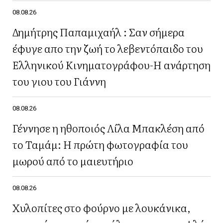
08.08.26
Δημήτρης Παπαμιχαήλ : Σαν σήμερα
έφυγε απο την ζωή το λεβεντόπαιδο του
Ελληνικού Κινηματογράφου-Η ανάρτηση
του γιου του Γιάννη
08.08.26
Γέννησε η ηθοποιός Λίλα Μπακλέση από
το Ταμάμ: Η πρώτη φωτογραφία του
μωρού από το μαιευτήριο
08.08.26
Χυλοπίτες στο φούρνο με λουκάνικα,