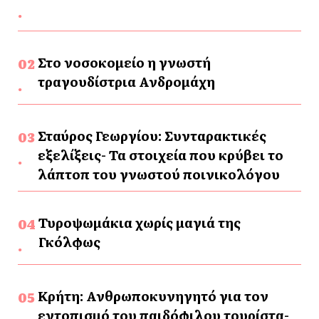
Στο νοσοκομείο η γνωστή
τραγουδίστρια Ανδρομάχη
Σταύρος Γεωργίου: Συνταρακτικές
εξελίξεις- Τα στοιχεία που κρύβει το
λάπτοπ του γνωστού ποινικολόγου
Τυροψωμάκια χωρίς μαγιά της
Γκόλφως
Κρήτη: Ανθρωποκυνηγητό για τον
εντοπισμό του παιδόφιλου τουρίστα-