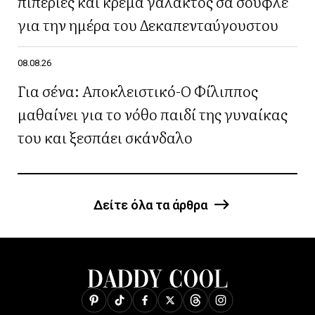
πιπεριές και κρέμα γάλακτος σα σουφλέ
για την ημέρα του Δεκαπενταύγουστου
08.08.26
Για σένα: Αποκλειστικό-Ο Φίλιππος
μαθαίνει για το νόθο παιδί της γυναίκας
του και ξεσπάει σκάνδαλο
Δείτε όλα τα άρθρα