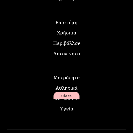
Επιστήμη
Χρήσιμα
Περιβάλλον
Αυτοκίνητο
Μητρότητα
Αθλητικά
Close
Κατοικίδια
Υγεία