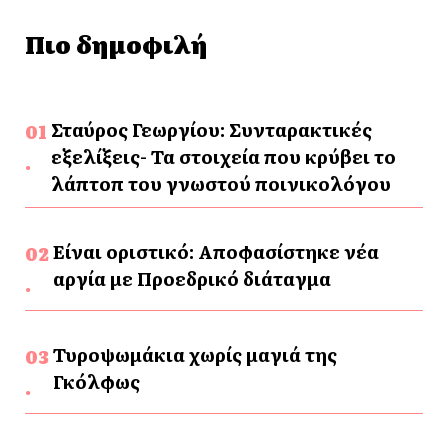
Πιο δημοφιλή
Σταύρος Γεωργίου: Συνταρακτικές
εξελίξεις- Τα στοιχεία που κρύβει το
λάπτοπ του γνωστού ποινικολόγου
Είναι οριστικό: Αποφασίστηκε νέα
αργία με Προεδρικό διάταγμα
Τυροψωμάκια χωρίς μαγιά της
Γκόλφως