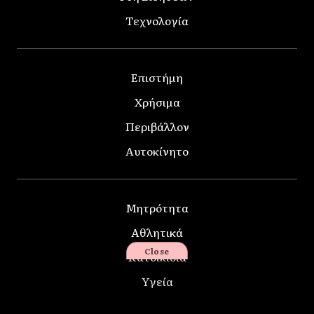
Τεχνολογία
Επιστήμη
Χρήσιμα
Περιβάλλον
Αυτοκίνητο
Μητρότητα
Αθλητικά
Close
Κατοικίδια
Υγεία