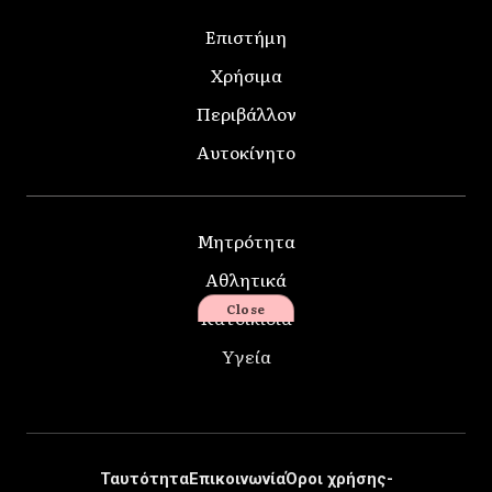
Επιστήμη
Χρήσιμα
Περιβάλλον
Αυτοκίνητο
Μητρότητα
Αθλητικά
Close
Κατοικίδια
Υγεία
Ταυτότητα
Επικοινωνία
Όροι χρήσης-