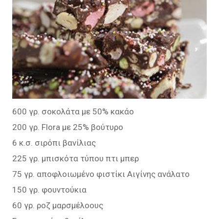
600 γρ. σοκολάτα με 50% κακάο
200 γρ. Flora με 25% βούτυρο
6 κ.σ. σιρόπι βανίλιας
225 γρ. μπισκότα τύπου πτι μπερ
75 γρ. αποφλοιωμένο φιστίκι Αιγίνης ανάλατο
150 γρ. φουντούκια
60 γρ. ροζ μαρσμέλοους