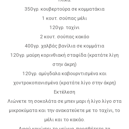
350γρ. κουβερτούρα σε κομματάκια
1 κουτ. σούπας μέλι
120γρ. ταχίνι
2 κουτ. σούπας κακάο
400γρ. χαλβάς βανίλια σε κομμάτια
120γρ. μαύρη κορινθιακή σταφίδα (κρατάτε λίγη
στην άκρη)
120γρ. αμύγδαλα καβουρντισμένα και
χοντροκοπανισμένα (κρατάτε λίγο στην άκρη)
Εκτέλεση
Λιώνετε τη σοκολάτα σε μπεν μαρι ή λίγο λίγο στα
μικροκύματα και την ανακατεύετε με το ταχίνι, το
μέλι και το κακάο.
Αφού κρυώσει το μείγμα, προσθέτετε τα