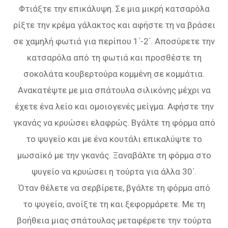
Φτιάξτε την επικάλυψη. Σε µια µικρή κατσαρόλα
ρίξτε την κρέµα γάλακτος και αφήστε τη να βράσει
σε χαµηλή φωτιά για περίπου 1΄-2΄. Αποσύρετε την
κατσαρόλα από τη φωτιά και προσθέστε τη
σοκολάτα κουβερτούρα κοµµένη σε κοµµάτια.
Ανακατέψτε µε µια σπάτουλα σιλικόνης µέχρι να
έχετε ένα λείο και οµοιογενές µείγµα. Αφήστε την
γκανάς να κρυώσει ελαφρώς. Βγάλτε τη φόρµα από
το ψυγείο και µε ένα κουτάλι επικαλύψτε το
µωσαϊκό µε την γκανάς. Ξαναβάλτε τη φόρµα στο
ψυγείο να κρυώσει η τούρτα για άλλα 30΄.
Όταν θέλετε να σερβίρετε, βγάλτε τη φόρµα από
το ψυγείο, ανοίξτε τη και ξεφορµάρετε. Με τη
βοήθεια µιας σπάτουλας µεταφέρετε την τούρτα