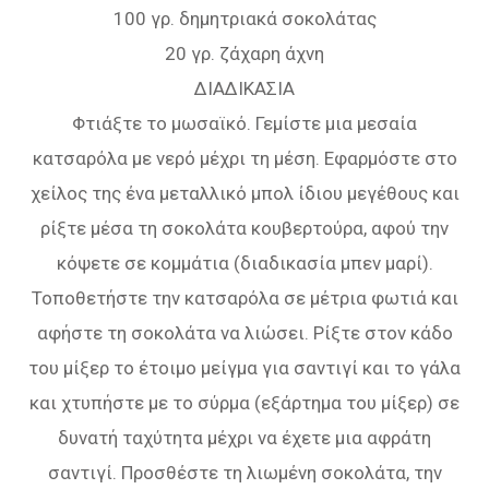
100 γρ. δημητριακά σοκολάτας
20 γρ. ζάχαρη άχνη
ΔΙΑΔΙΚΑΣΙΑ
Φτιάξτε το µωσαϊκό. Γεµίστε µια µεσαία
κατσαρόλα µε νερό µέχρι τη µέση. Εφαρµόστε στο
χείλος της ένα µεταλλικό µπολ ίδιου µεγέθους και
ρίξτε µέσα τη σοκολάτα κουβερτούρα, αφού την
κόψετε σε κοµµάτια (διαδικασία µπεν µαρί).
Τοποθετήστε την κατσαρόλα σε µέτρια φωτιά και
αφήστε τη σοκολάτα να λιώσει. Ρίξτε στον κάδο
του µίξερ το έτοιµο µείγµα για σαντιγί και το γάλα
και χτυπήστε µε το σύρµα (εξάρτηµα του µίξερ) σε
δυνατή ταχύτητα µέχρι να έχετε µια αφράτη
σαντιγί. Προσθέστε τη λιωµένη σοκολάτα, την