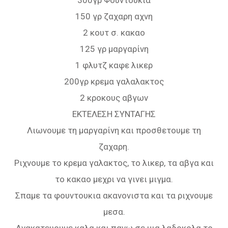
150 γρ ζαχαρη αχνη
2 κουτ σ. κακαο
125 γρ μαργαρίνη
1 φλυτζ καφε λικερ
200γρ κρεμα γαλαλακτος
2 κροκους αβγων
ΕΚΤΕΛΕΣΗ ΣΥΝΤΑΓΗΣ
Λιωνουμε τη μαργαρίνη και προσθετουμε τη
ζαχαρη.
Ριχνουμε το κρεμα γαλακτος, το λικερ, τα αβγα και
το κακαο μεχρι να γινει μιγμα.
Σπαμε τα φουντουκια ακανονιστα και τα ριχνουμε
μεσα.
Ανακατευουμε καλα και πανω σε μια λαδοκολα το