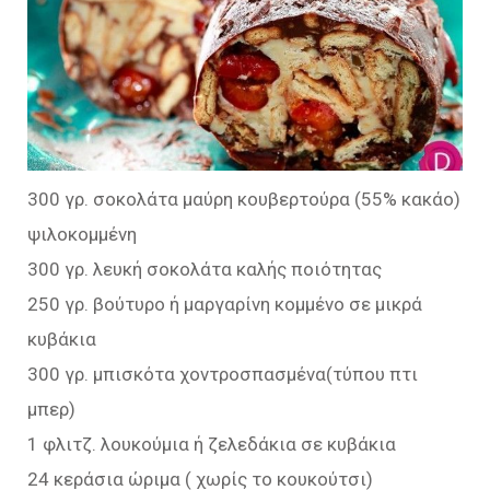
300 γρ. σοκολάτα μαύρη κουβερτούρα (55% κακάο)
ψιλοκομμένη
300 γρ. λευκή σοκολάτα καλής ποιότητας
250 γρ. βούτυρο ή μαργαρίνη κομμένο σε μικρά
κυβάκια
300 γρ. μπισκότα χοντροσπασμένα(τύπου πτι
μπερ)
1 φλιτζ. λουκούμια ή ζελεδάκια σε κυβάκια
24 κεράσια ώριμα ( χωρίς το κουκούτσι)