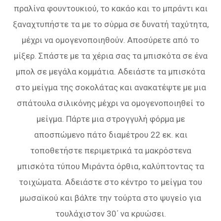
πραλίνα φουντουκιού, το κακάο και το µπράντι και
ξαναχτυπήστε τα µε το σύρµα σε δυνατή ταχύτητα,
µέχρι να οµογενοποιηθούν. Αποσύρετε από το
µίξερ. Σπάστε µε τα χέρια σας τα µπισκότα σε ένα
µπολ σε µεγάλα κοµµάτια. Αδειάστε τα µπισκότα
στο µείγµα της σοκολάτας και ανακατέψτε µε µια
σπάτουλα σιλικόνης µέχρι να οµογενοποιηθεί το
µείγµα. Πάρτε µια στρογγυλή φόρµα µε
αποσπώµενο πάτο διαµέτρου 22 εκ. και
τοποθετήστε περιµετρικά τα µακρόστενα
µπισκότα τύπου Μιράντα όρθια, καλύπτοντας τα
τοιχώµατα. Αδειάστε στο κέντρο το µείγµα του
µωσαϊκού και βάλτε την τούρτα στο ψυγείο για
τουλάχιστον 30΄ να κρυώσει.