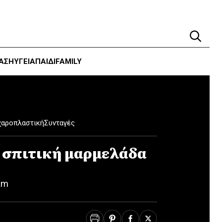
ΑΣΗ
ΥΓΕΊΑ
ΠΑΙΔΙ
FAMILY
χαροπλαστική
Συνταγές
α σπιτική μαρμελάδα
am