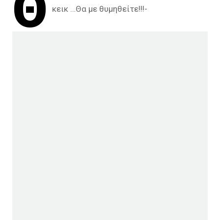
Θ
κεικ …Θα με θυμηθείτε!!!-