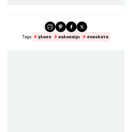
γλασο
καλοκαίρι
σοκολατα