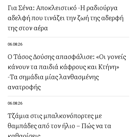
Για Σένα: Αποκλειστικό -Η ραδιούργα
αδελφή που τινάζει την ζωή της αδερφή
της στον αέρα
06.08.26
Ο Τάσος Δούσης απασφάλισε: «Οι γονείς
κάνουν τα παιδιά κάφρους και Κτήνη»
-Τα σημάδια μίας λανθασμένης
ανατροφής
06.08.26
Τζάμια στις μπαλκονόπορτες με
θαμπάδες από τον ήλιο – Πώς να τα
καθαρίσεις