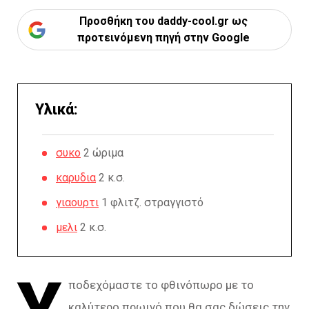
Προσθήκη του daddy-cool.gr ως
προτεινόμενη πηγή στην Google
Υλικά:
συκο
2 ώριμα
καρυδια
2 κ.σ.
γιαουρτι
1 φλιτζ. στραγγιστό
μελι
2 κ.σ.
Υ
ποδεχόμαστε το φθινόπωρο με το
καλύτερο πρωινό που θα σας δώσεις την