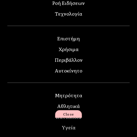
Ροή Ειδήσεων
Τεχνολογία
Επιστήμη
Χρήσιμα
Περιβάλλον
Αυτοκίνητο
Μητρότητα
Αθλητικά
Close
Κατοικίδια
Υγεία