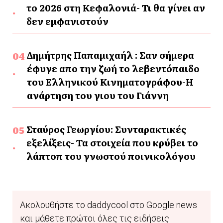
το 2026 στη Κεφαλονιά- Τι θα γίνει αν
δεν εμφανιστούν
Δημήτρης Παπαμιχαήλ : Σαν σήμερα
έφυγε απο την ζωή το λεβεντόπαιδο
του Ελληνικού Κινηματογράφου-Η
ανάρτηση του γιου του Γιάννη
Σταύρος Γεωργίου: Συνταρακτικές
εξελίξεις- Τα στοιχεία που κρύβει το
λάπτοπ του γνωστού ποινικολόγου
Ακολουθήστε το daddycool στο Google news
και μάθετε πρώτοι όλες τις ειδήσεις