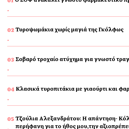
Τυροψωμάκια χωρίς μαγιά της Γκόλφως
Σοβαρό τροχαίο ατύχημα για γνωστό τρα
Κλασικά τυροπιτάκια με γιαούρτι και φα
Τζούλια Αλεξανδράτου: Η απάντηση- Κόλ
περήφανη για το ήθος μου,την αξιοπρέπει