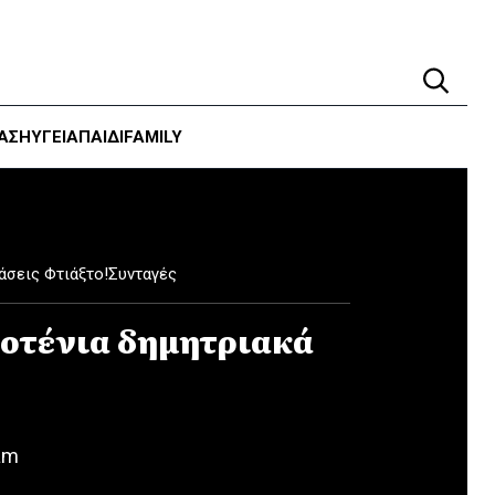
ΑΣΗ
ΥΓΕΊΑ
ΠΑΙΔΙ
FAMILY
άσεις Φτιάξτο!
Συνταγές
οτένια δημητριακά
am