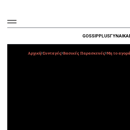
GOSSIP
PLUS
ΓΥΝΑΙΚΑ
Αρχική
Συνταγές
Βασικές Παρασκευές
Μη το αγορά