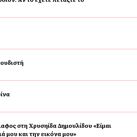
γουδιστή
ρίνα
αφος στη Χρυσηίδα Δημουλίδου «Είμαι
ά μου και την εικόνα μου»