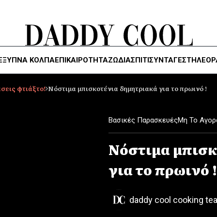
ΈΞΥΠΝΑ ΚΌΛΠΑ
ΕΠΙΚΑΙΡΟΤΗΤΑ
ΖΏΔΙΑ
ΣΠΙΤΙ
ΣΥΝΤΑΓΕΣ
ΤΗΛΕΌΡ
σεις φτιάξτο!
Νόστιμα μπισκοτένια δημητριακά για το πρωινό !
Βασικές Παρασκευές
Μη Το Αγορ
Νόστιμα μπισκ
για το πρωινό !
daddy cool cooking te