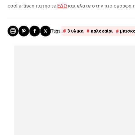
cool artisan πατηστε
ΕΔΩ
και ελατε στην πιο ομορφη 
3 υλικα
καλοκαίρι
μπισκ