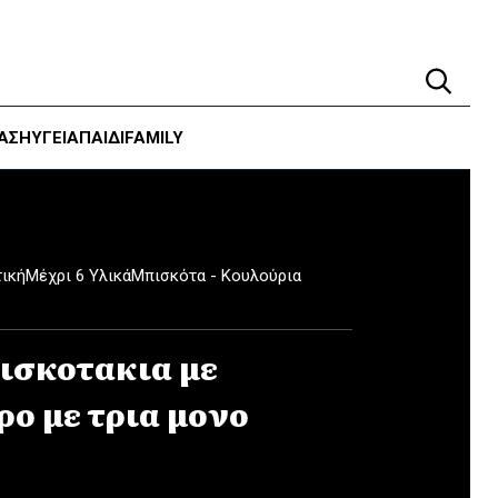
ΑΣΗ
ΥΓΕΊΑ
ΠΑΙΔΙ
FAMILY
ική
Μέχρι 6 Υλικά
Μπισκότα - Κουλούρια
ισκοτακια με
ο με τρια μονο