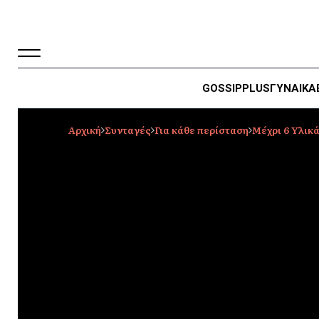
GOSSIP
PLUS
ΓΥΝΑΙΚΑ
Αρχική
Συνταγές
Για κάθε περίσταση
Μέχρι 6 Υλικ