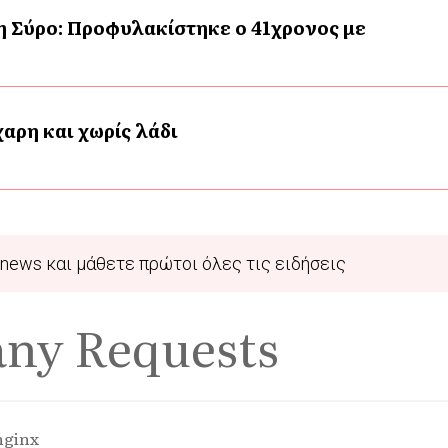
η Σύρο: Προφυλακίστηκε ο 41χρονος με
αρη και χωρίς λάδι
news και μάθετε πρώτοι όλες τις ειδήσεις
any Requests
nginx