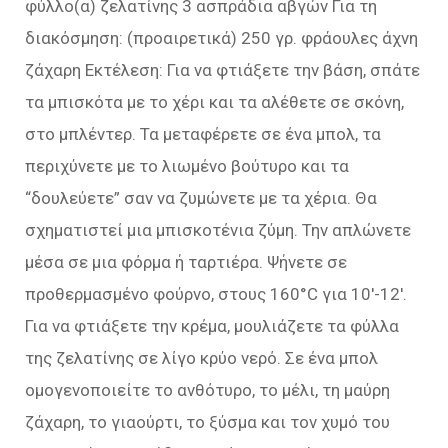
φύλλο(α) ζελατίνης 3 ασπράδια αβγών Για τη
διακόσμηση: (προαιρετικά) 250 γρ. φράουλες άχνη
ζάχαρη Εκτέλεση: Για να φτιάξετε την βάση, σπάτε
τα μπισκότα με το χέρι και τα αλέθετε σε σκόνη,
στο μπλέντερ. Τα μεταφέρετε σε ένα μπολ, τα
περιχύνετε με το λιωμένο βούτυρο και τα
“δουλεύετε” σαν να ζυμώνετε με τα χέρια. Θα
σχηματιστεί μια μπισκοτένια ζύμη. Την απλώνετε
μέσα σε μια φόρμα ή ταρτιέρα. Ψήνετε σε
προθερμασμένο φούρνο, στους 160°C για 10′-12′.
Για να φτιάξετε την κρέμα, μουλιάζετε τα φύλλα
της ζελατίνης σε λίγο κρύο νερό. Σε ένα μπολ
ομογενοποιείτε το ανθότυρο, το μέλι, τη μαύρη
ζάχαρη, το γιαούρτι, το ξύσμα και τον χυμό του