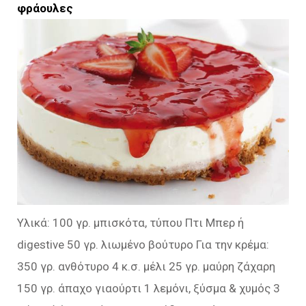
φράουλες
Υλικά: 100 γρ. μπισκότα, τύπου Πτι Μπερ ή
digestive 50 γρ. λιωμένο βούτυρο Για την κρέμα:
350 γρ. ανθότυρο 4 κ.σ. μέλι 25 γρ. μαύρη ζάχαρη
150 γρ. άπαχο γιαούρτι 1 λεμόνι, ξύσμα & χυμός 3