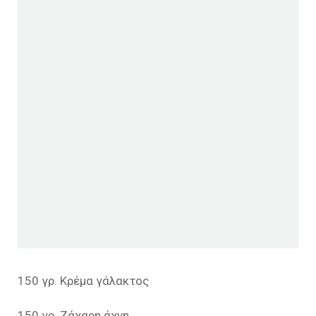
150 γρ. Κρέμα γάλακτος
150 γρ. Ζάχαρη άχνη