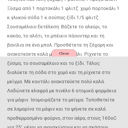
Ξύσμα από 1 πορτοκάλι 1 φλιτζ. χυμό πορτοκάλι 1
κ.γλυκού σόδα 1 κ.σούπας ξίδι 1/5 φλιτζ.
Σουσαμέλαιο Εκτέλεση: Βάζετε το αλεύρι, το
κακάο, το αλάτι, το μπέικιν πάουντερ και τη
βανίλια σε ένα μπολ. Προσθέτετε τη ζάχαρη και
Close
ανακατεύετε καλά με ένα κουτάλι. Ρίχνετε το
ξύσμα, το σουσαμέλαιο και το ξίδι. Τέλος
διαλύετε τη σόδα στο χυμό και τη ρίχνετε στο
μείγμα. Με κουτάλι ανακατεύετε πολύ καλά.
Λαδώνετε ελαφρά με πινέλο 6 ατομικά φορμάκια
για μάφιν. Ισομοιράζετε το μείγμα. Τοποθετείτε
σε λαμαρίνα τα μάφιν και τα ψήνετε σε καλά
προθερμασμένο φούρνο, στον αέρα, στους 160οC
για 25′, μέχρι να φουσκώσουν και να σκάσουν