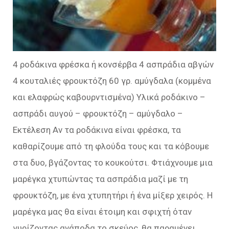
4 ροδάκινα φρέσκα ή κονσέρβα 4 ασπράδια αβγών
4 κουταλιές φρουκτόζη 60 γρ. αμύγδαλα (κομμένα
και ελαφρώς καβουρντισμένα) Υλικά ροδάκινο –
ασπράδι αυγού – φρουκτόζη – αμύγδαλο –
Εκτέλεση Αν τα ροδάκινα είναι φρέσκα, τα
καθαρίζουμε από τη φλούδα τους και τα κόβουμε
στα δυο, βγάζοντας το κουκούτσι. Φτιάχνουμε μια
μαρέγκα χτυπώντας τα ασπράδια μαζί με τη
φρουκτόζη, με ένα χτυπητήρι ή ένα μίξερ χειρός. Η
μαρέγκα μας θα είναι έτοιμη και σφιχτή όταν
γυρίζοντας ανάποδα το σκεύος, θα παραμένει