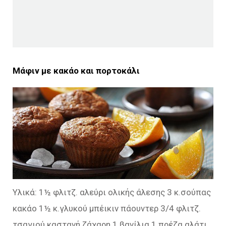
Μάφιν με κακάο και πορτοκάλι
Υλικά: 1½ φλιτζ. αλεύρι ολικής άλεσης 3 κ.σούπας
κακάο 1½ κ.γλυκού μπέικιν πάουντερ 3/4 φλιτζ.
τσαγιού καστανή ζάχαρη 1 βανίλια 1 πρέζα αλάτι