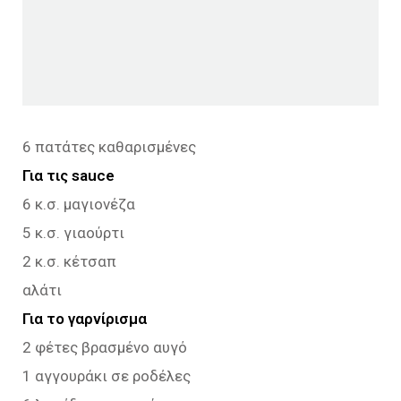
6 πατάτες καθαρισμένες
Για τις sauce
6 κ.σ. μαγιονέζα
5 κ.σ. γιαούρτι
2 κ.σ. κέτσαπ
αλάτι
Για το γαρνίρισμα
2 φέτες βρασμένο αυγό
1 αγγουράκι σε ροδέλες