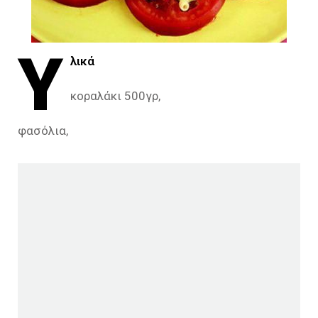
Υ
λικά
κοραλάκι 500γρ,
φασόλια,