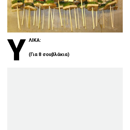
Υ
ΛΙΚΑ:
(Για 8 σουβλάκια)