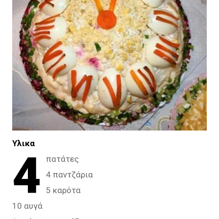
Υλικα
4
πατάτες
4 παντζάρια
5 καρότα
10 αυγά