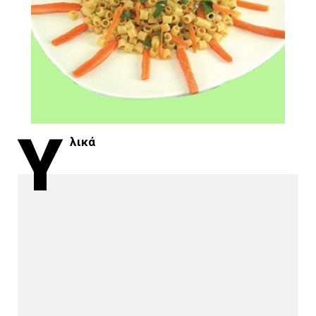
Υ
λικά