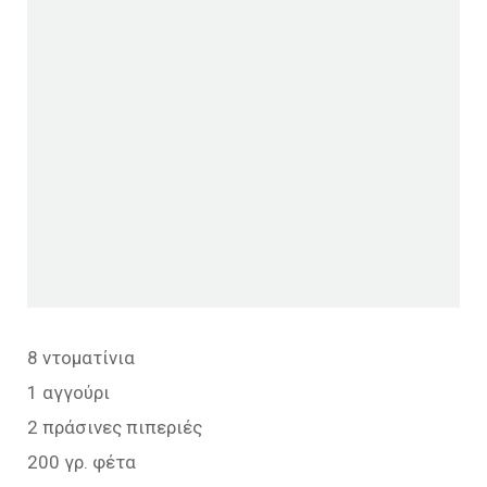
8 ντοματίνια
1 αγγούρι
2 πράσινες πιπεριές
200 γρ. φέτα