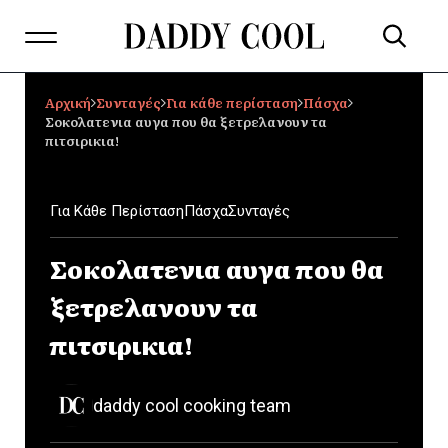
Αρχική
Συνταγές
Για κάθε περίσταση
Πάσχα
Σοκολατενια αυγα που θα ξετρελανουν τα
πιτσιρικια!
Για Κάθε Περίσταση
Πάσχα
Συνταγές
Σοκολατενια αυγα που θα
ξετρελανουν τα
πιτσιρικια!
daddy cool cooking team