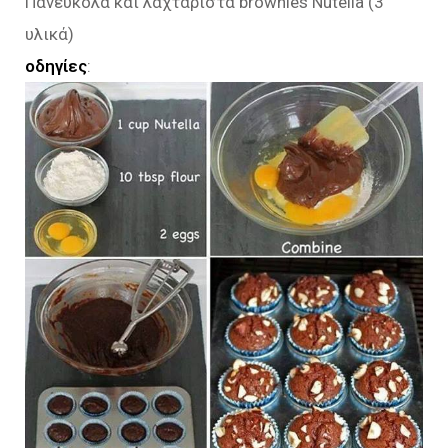
Πανεύκολα και λαχταριστά brownies Nutella (3
υλικά)
οδηγίες
: