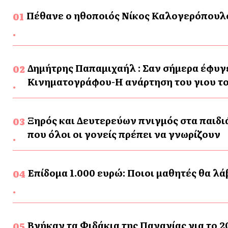
Πέθανε ο ηθοποιός Νίκος Καλογερόπουλ
Δημήτρης Παπαμιχαήλ : Σαν σήμερα έφυγ
Κινηματογράφου-Η ανάρτηση του γιου το
Ξηρός και Δευτερεύων πνιγμός στα παιδιά: Τα 5 σημάδια ακόμη και ώρες μετά τη θάλ
που όλοι οι γονείς πρέπει να γνωρίζουν
Επίδομα 1.000 ευρώ: Ποιοι μαθητές θα λ
Βγήκαν τα Φιδάκια της Παναγίας για το 20