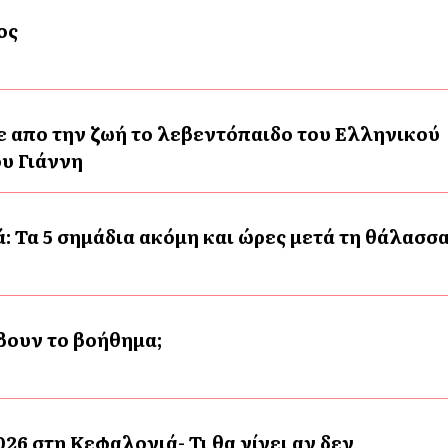
ος
ε απο την ζωή το λεβεντόπαιδο του Ελληνικού
υ Γιάννη
ασσα
άβουν το βοήθημα;
26 στη Κεφαλονιά- Τι θα γίνει αν δεν