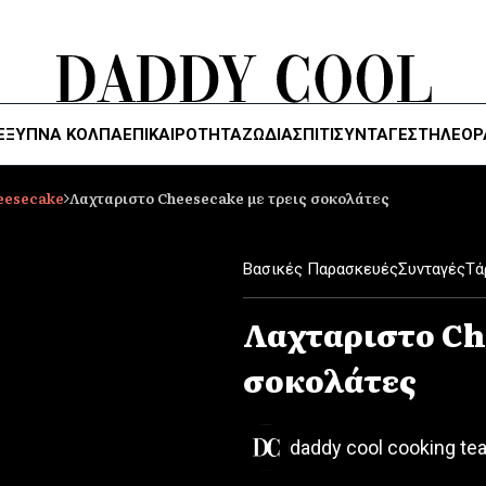
ΈΞΥΠΝΑ ΚΌΛΠΑ
ΕΠΙΚΑΙΡΟΤΗΤΑ
ΖΏΔΙΑ
ΣΠΙΤΙ
ΣΥΝΤΑΓΕΣ
ΤΗΛΕΌΡ
heesecake
Λαχταριστο Cheesecake με τρεις σοκολάτες
Βασικές Παρασκευές
Συνταγές
Τά
Λαχταριστο Ch
σοκολάτες
daddy cool cooking te