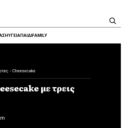
ΑΣΗ
ΥΓΕΊΑ
ΠΑΙΔΙ
FAMILY
ρτες - Cheesecake
eesecake με τρεις
am