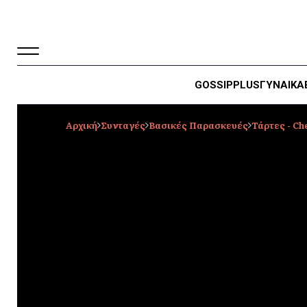
GOSSIP
PLUS
ΓΥΝΑΙΚΑ
Αρχική
Συνταγές
Βασικές Παρασκευές
Τάρτες - C