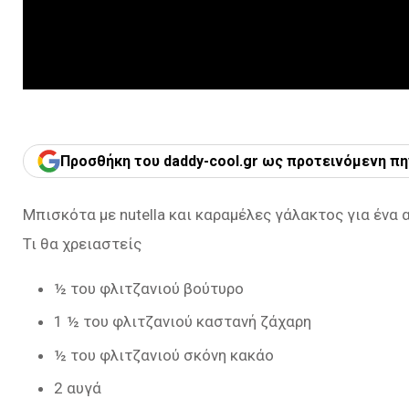
Προσθήκη του daddy-cool.gr ως προτεινόμενη πη
Μπισκότα με nutella και καραμέλες γάλακτος για ένα
Τι θα χρειαστείς
½ του φλιτζανιού βούτυρο
1 ½ του φλιτζανιού καστανή ζάχαρη
½ του φλιτζανιού σκόνη κακάο
2 αυγά