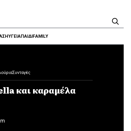
ΑΣΗ
ΥΓΕΊΑ
ΠΑΙΔΙ
FAMILY
λούρια
Συνταγές
ella και καραμέλα
am