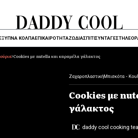
ΈΞΥΠΝΑ ΚΌΛΠΑ
ΕΠΙΚΑΙΡΟΤΗΤΑ
ΖΏΔΙΑ
ΣΠΙΤΙ
ΣΥΝΤΑΓΕΣ
ΤΗΛΕΌΡ
λούρια
Cookies με nutella και καραμέλα γάλακτος
Ζαχαροπλαστική
Μπισκότα - Κου
Cookies με nut
γάλακτος
daddy cool cooking te