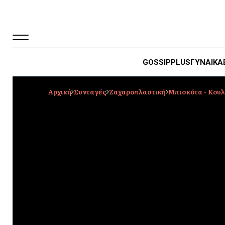
GOSSIP
PLUS
ΓΥΝΑΙΚΑ
Αρχική
Συνταγές
Ζαχαροπλαστική
Μπισκότα - Κου