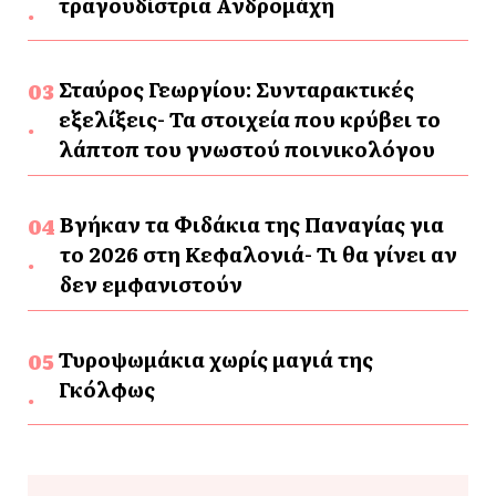
τραγουδίστρια Ανδρομάχη
Σταύρος Γεωργίου: Συνταρακτικές
εξελίξεις- Τα στοιχεία που κρύβει το
λάπτοπ του γνωστού ποινικολόγου
Βγήκαν τα Φιδάκια της Παναγίας για
το 2026 στη Κεφαλονιά- Τι θα γίνει αν
δεν εμφανιστούν
Τυροψωμάκια χωρίς μαγιά της
Γκόλφως