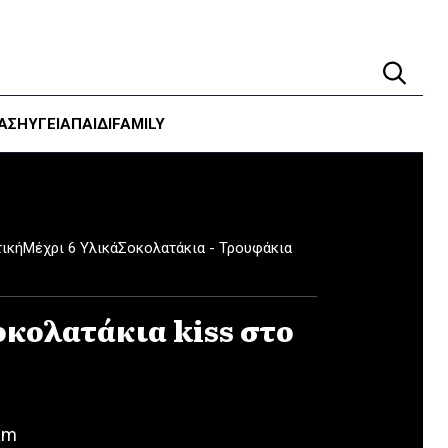
ΑΣΗ
ΥΓΕΊΑ
ΠΑΙΔΙ
FAMILY
ική
Μέχρι 6 Υλικά
Σοκολατάκια - Τρουφάκια
οκολατάκια kiss στο
am