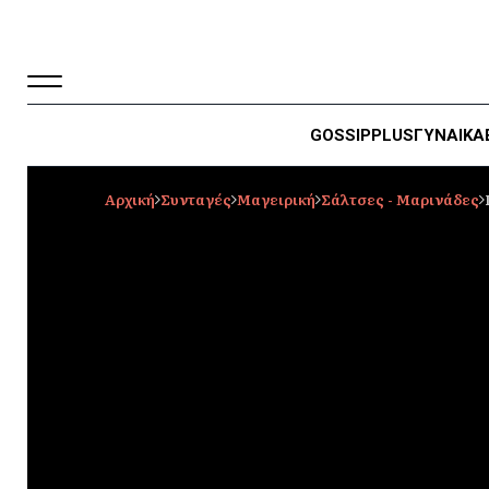
GOSSIP
PLUS
ΓΥΝΑΙΚΑ
Αρχική
Συνταγές
Μαγειρική
Σάλτσες - Μαρινάδες