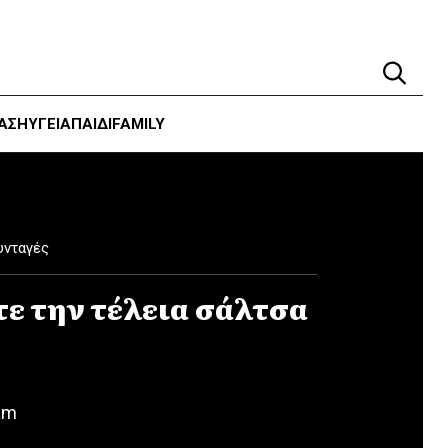
ΑΣΗ
ΥΓΕΊΑ
ΠΑΙΔΙ
FAMILY
υνταγές
τε την τέλεια σάλτσα
am