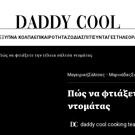
ΈΞΥΠΝΑ ΚΌΛΠΑ
ΕΠΙΚΑΙΡΟΤΗΤΑ
ΖΏΔΙΑ
ΣΠΙΤΙ
ΣΥΝΤΑΓΕΣ
ΤΗΛΕΌΡ
Πώς να φτιάξετε την τέλεια σάλτσα ντομάτας
Μαγειρική
Σάλτσες - Μαρινάδες
Σ
Πώς να φτιάξε
ντομάτας
daddy cool cooking te