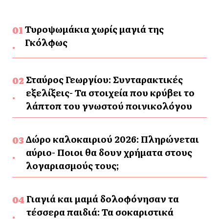
Τυροψωμάκια χωρίς μαγιά της
Γκόλφως
Σταύρος Γεωργίου: Συνταρακτικές
εξελίξεις- Τα στοιχεία που κρύβει το
λάπτοπ του γνωστού ποινικολόγου
Δώρο καλοκαιριού 2026: Πληρώνεται
αύριο- Ποιοι θα δουν χρήματα στους
λογαριασμούς τους;
Γιαγιά και μαμά δολοφόνησαν τα
τέσσερα παιδιά: Τα σοκαριστικά