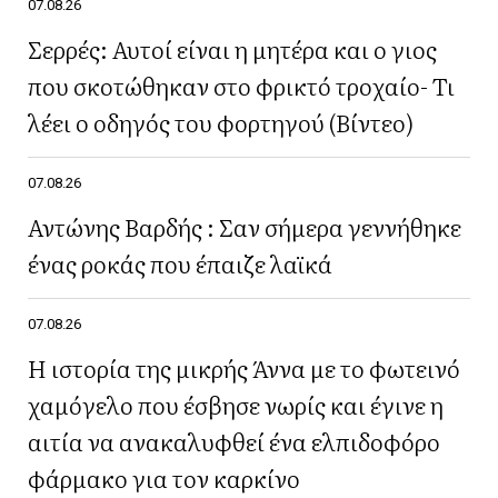
07.08.26
Σερρές: Αυτοί είναι η μητέρα και ο γιος
που σκοτώθηκαν στο φρικτό τροχαίο- Τι
λέει ο οδηγός του φορτηγού (Βίντεο)
07.08.26
Αντώνης Βαρδής : Σαν σήμερα γεννήθηκε
ένας ροκάς που έπαιζε λαϊκά
07.08.26
Η ιστορία της μικρής Άννα με το φωτεινό
χαμόγελο που έσβησε νωρίς και έγινε η
αιτία να ανακαλυφθεί ένα ελπιδοφόρο
φάρμακο για τον καρκίνο