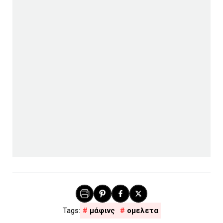
μάφινς
ομελετα