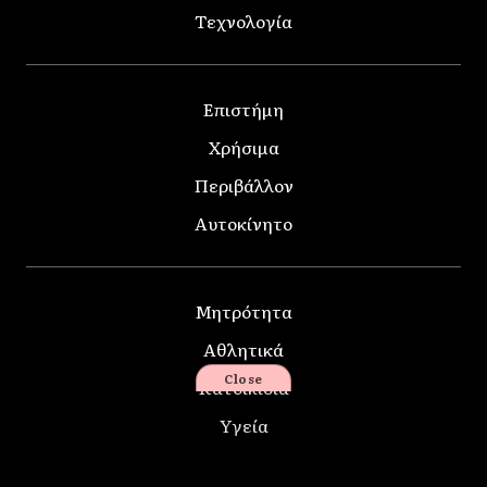
Τεχνολογία
Επιστήμη
Χρήσιμα
Περιβάλλον
Αυτοκίνητο
Μητρότητα
Αθλητικά
Close
Κατοικίδια
Υγεία