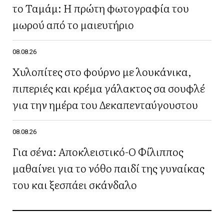
το Ταμάμ: Η πρώτη φωτογραφία του
μωρού από το μαιευτήριο
08.08.26
Χυλοπίτες στο φούρνο με λουκάνικα,
πιπεριές και κρέμα γάλακτος σα σουφλέ
για την ημέρα του Δεκαπενταύγουστου
08.08.26
Για σένα: Αποκλειστικό-Ο Φίλιππος
μαθαίνει για το νόθο παιδί της γυναίκας
του και ξεσπάει σκάνδαλο