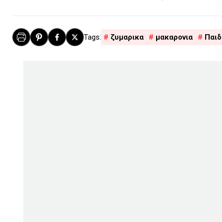
ζυμαρικα
μακαρονια
Παιδ