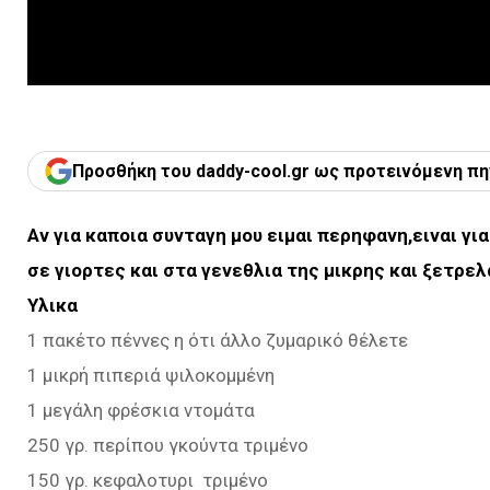
Προσθήκη του daddy-cool.gr ως προτεινόμενη πη
Αν για καποια συνταγη μου ειμαι περηφανη,ειναι γ
σε γιορτες και στα γενεθλια της μικρης και ξετρελα
Υλικα
1 πακέτο πέννες η ότι άλλο ζυμαρικό θέλετε
1 μικρή πιπεριά ψιλοκομμένη
1 μεγάλη φρέσκια ντομάτα
250 γρ. περίπου γκούντα τριμένο
150 γρ. κεφαλοτυρι τριμένο