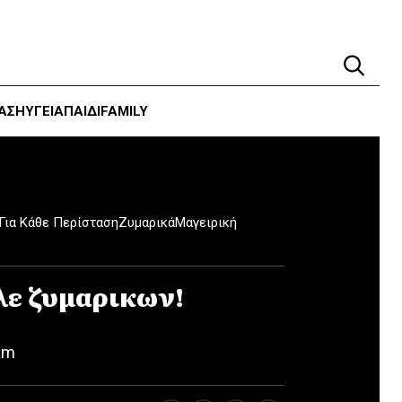
ΑΣΗ
ΥΓΕΊΑ
ΠΑΙΔΙ
FAMILY
Για Κάθε Περίσταση
Ζυμαρικά
Μαγειρική
ε ζυμαρικων!
am