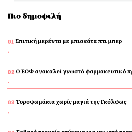
Πιο δημοφιλή
Σπιτική μερέντα με μπισκότα πτι μπερ
Ο ΕΟΦ ανακαλεί γνωστό φαρμακευτικό προ
Τυροψωμάκια χωρίς μαγιά της Γκόλφως
Σοβαρό τροχαίο ατύχημα για γνωστό τρα