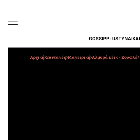
GOSSIP
PLUS
ΓΥΝΑΙΚΑ
Αρχική
Συνταγές
Μαγειρική
Αλμυρά κέικ - Σουφλέ