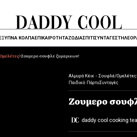
ΈΞΥΠΝΑ ΚΌΛΠΑ
ΕΠΙΚΑΙΡΟΤΗΤΑ
ΖΏΔΙΑ
ΣΠΙΤΙ
ΣΥΝΤΑΓΕΣ
ΤΗΛΕΌΡ
/Ομελέτες
Ζουμερο σουφλε ζυμαρικων!
Αλμυρά Κέικ - Σουφλέ/Ομελέτες
Παιδικό Πάρτυ
Συνταγές
Ζουμερο σουφλ
daddy cool cooking te