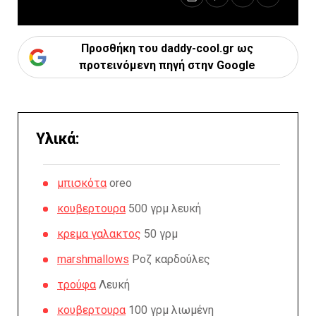
Προσθήκη του daddy-cool.gr ως
προτεινόμενη πηγή στην Google
Υλικά:
μπισκότα
oreo
κουβερτουρα
500 γρμ λευκή
κρεμα γαλακτος
50 γρμ
marshmallows
Ροζ καρδούλες
τρούφα
Λευκή
κουβερτουρα
100 γρμ λιωμένη