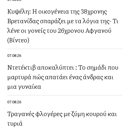
Κυψέλη: Η οικογένεια της 38χρονης
Βρετανίδας σπαράζει με τα λόγια της- Τι
λένε οι γονείς του 26χρονου Αφγανού
(Βίντεο)
07.08.26
Ντετέκτιβ αποκαλύπτει : Το σημάδι που
μαρτυρά πώς απατάει ένας άνδρας και
μια γυναίκα
07.08.26
Τραγανές φλογέρες με ζύμη κουρού και
τυριά