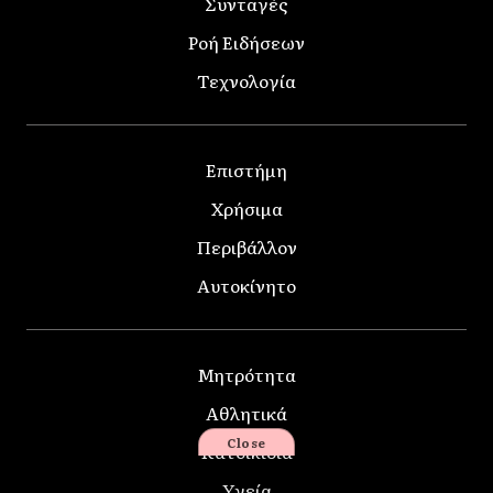
Συνταγές
Ροή Ειδήσεων
Τεχνολογία
Επιστήμη
Χρήσιμα
Περιβάλλον
Αυτοκίνητο
Μητρότητα
Αθλητικά
Close
Κατοικίδια
Υγεία