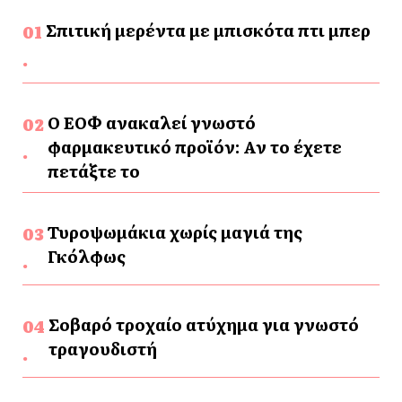
Σπιτική μερέντα με μπισκότα πτι μπερ
Ο ΕΟΦ ανακαλεί γνωστό
φαρμακευτικό προϊόν: Αν το έχετε
πετάξτε το
Τυροψωμάκια χωρίς μαγιά της
Γκόλφως
Σοβαρό τροχαίο ατύχημα για γνωστό
τραγουδιστή