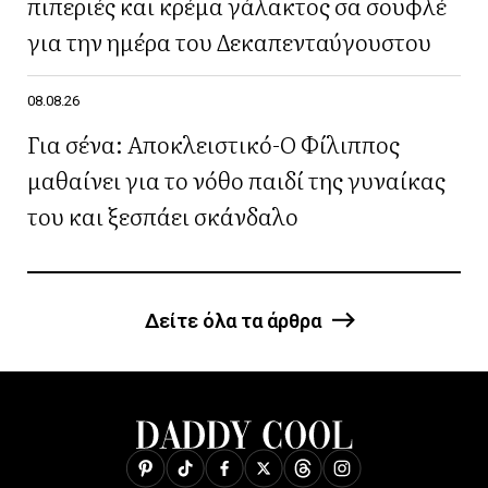
πιπεριές και κρέμα γάλακτος σα σουφλέ
για την ημέρα του Δεκαπενταύγουστου
08.08.26
Για σένα: Αποκλειστικό-Ο Φίλιππος
μαθαίνει για το νόθο παιδί της γυναίκας
του και ξεσπάει σκάνδαλο
Δείτε όλα τα άρθρα