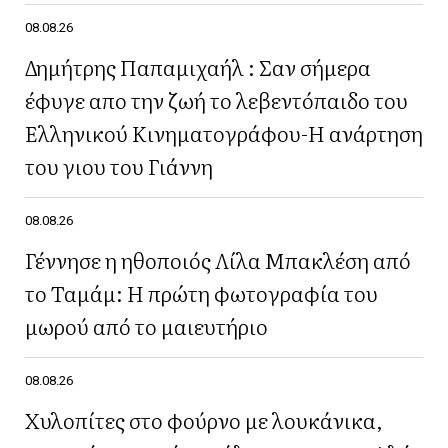
08.08.26
Δημήτρης Παπαμιχαήλ : Σαν σήμερα
έφυγε απο την ζωή το λεβεντόπαιδο του
Ελληνικού Κινηματογράφου-Η ανάρτηση
του γιου του Γιάννη
08.08.26
Γέννησε η ηθοποιός Λίλα Μπακλέση από
το Ταμάμ: Η πρώτη φωτογραφία του
μωρού από το μαιευτήριο
08.08.26
Χυλοπίτες στο φούρνο με λουκάνικα,