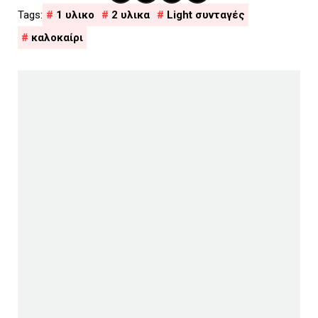
1 υλικο
2 υλικα
Light συνταγές
καλοκαίρι