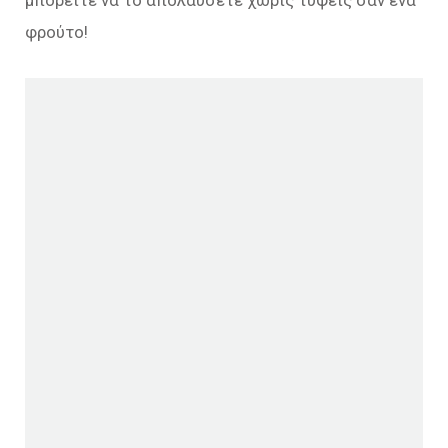
μπορείτε να το απολαύσετε χωρίς τύψεις σαν ένα
φρούτο!