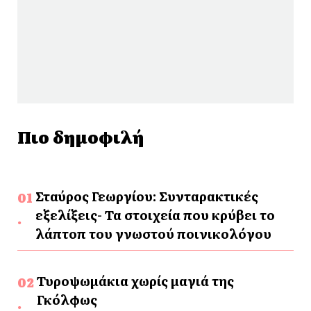
Πιο δημοφιλή
Σταύρος Γεωργίου: Συνταρακτικές
εξελίξεις- Τα στοιχεία που κρύβει το
λάπτοπ του γνωστού ποινικολόγου
Τυροψωμάκια χωρίς μαγιά της
Γκόλφως