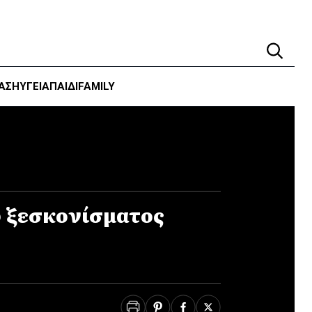
ΑΣΗ
ΥΓΕΊΑ
ΠΑΙΔΙ
FAMILY
υ ξεσκονίσματος