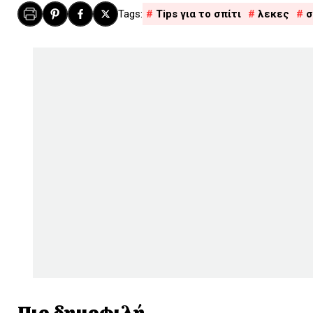
Tips για το σπίτι
λεκες
σ
Πιο δημοφιλή