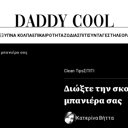
ΈΞΥΠΝΑ ΚΌΛΠΑ
ΕΠΙΚΑΙΡΟΤΗΤΑ
ΖΏΔΙΑ
ΣΠΙΤΙ
ΣΥΝΤΑΓΕΣ
ΤΗΛΕΌΡ
η μπανιέρα σας
Clean Tips
ΣΠΙΤΙ
Διώξτε την σκο
μπανιέρα σας
Κατερίνα Βήττα