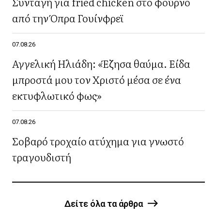
Συνταγή για fried chicken στο φούρνο
από την Όπρα Γουίνφρεϊ
07.08.26
Αγγελική Ηλιάδη: «Έζησα θαύμα. Είδα
μπροστά μου τον Χριστό μέσα σε ένα
εκτυφλωτικό φως»
07.08.26
Σοβαρό τροχαίο ατύχημα για γνωστό
τραγουδιστή
Δείτε όλα τα άρθρα