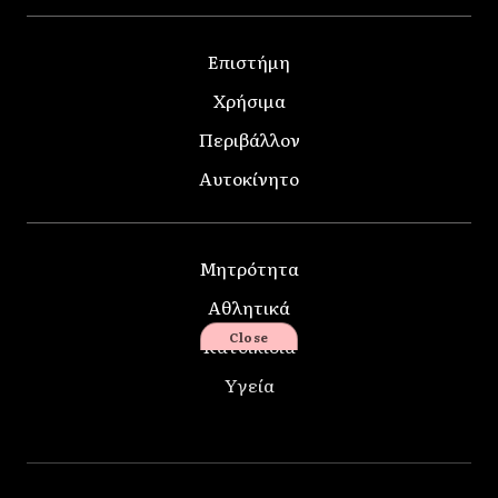
Επιστήμη
Χρήσιμα
Περιβάλλον
Αυτοκίνητο
Μητρότητα
Αθλητικά
Close
Κατοικίδια
Υγεία