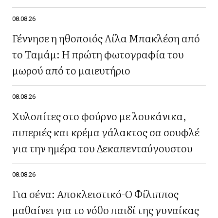
08.08.26
Γέννησε η ηθοποιός Λίλα Μπακλέση από
το Ταμάμ: Η πρώτη φωτογραφία του
μωρού από το μαιευτήριο
08.08.26
Χυλοπίτες στο φούρνο με λουκάνικα,
πιπεριές και κρέμα γάλακτος σα σουφλέ
για την ημέρα του Δεκαπενταύγουστου
08.08.26
Για σένα: Αποκλειστικό-Ο Φίλιππος
μαθαίνει για το νόθο παιδί της γυναίκας