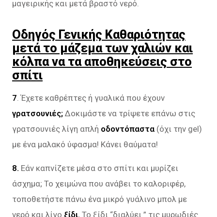
μαγειρικής και μετά βραστό νερό.
Οδηγός Γενικής Καθαριότητας
μετά το μάζεμα των χαλιών και
κόλπα να τα αποθηκεύσεις στο
σπίτι
7
. Έχετε καθρέπτες ή γυαλικά που έχουν
γρατσουνιές;
Δοκιμάστε να τρίψετε επάνω στις
γρατσουνιές λίγη απλή
οδοντόπαστα
(όχι την gel)
με ένα μαλακό ύφασμα! Κάνει θαύματα!
8.
Εάν καπνίζετε μέσα στο σπίτι και μυρίζει
άσχημα; Το χειμώνα που ανάβει το καλοριφέρ,
τοποθετήστε πάνω ένα μικρό γυάλινο μπολ με
νερό και λίγο
ξίδι.
Το ξίδι “διαλύει ” τις μυρωδιές