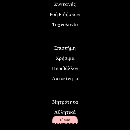
Συνταγές
Ροή Ειδήσεων
Τεχνολογία
Επιστήμη
Χρήσιμα
Περιβάλλον
Αυτοκίνητο
Μητρότητα
Αθλητικά
Close
Κατοικίδια