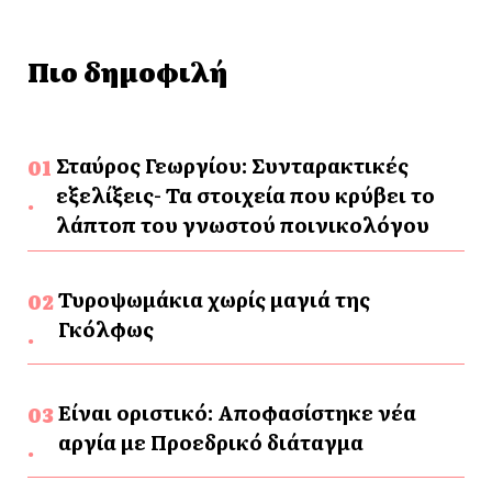
Πιο δημοφιλή
Σταύρος Γεωργίου: Συνταρακτικές
εξελίξεις- Τα στοιχεία που κρύβει το
λάπτοπ του γνωστού ποινικολόγου
Τυροψωμάκια χωρίς μαγιά της
Γκόλφως
Είναι οριστικό: Αποφασίστηκε νέα
αργία με Προεδρικό διάταγμα