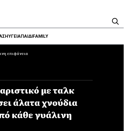
ΑΣΗ
ΥΓΕΊΑ
ΠΑΙΔΙ
FAMILY
λινη επιφάνεια
αριστικό με ταλκ
σει άλατα χνούδια
από κάθε γυάλινη