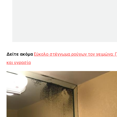
Δείτε ακόμα
Εύκολο στέγνωμα ρούχων τον χειμώνα: 
και υγρασία