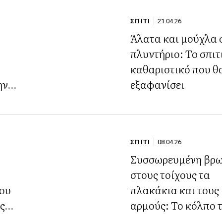
ΣΠΙΤΙ
21.04.26
Η
Άλατα και μούχλα 
πλυντήριο: To σπιτ
καθαριστικό που θ
ην
εξαφανίσει
ΣΠΙΤΙ
08.04.26
Συσσωρευμένη βρ
στους τοίχους τα
μου
πλακάκια και τους
ες
αρμούς: Το κόλπο 
ατα
γιαγιάς για να τα 