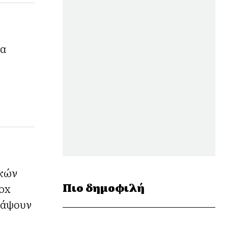
τα
ικών
Πιο δημοφιλή
nox
ράψουν