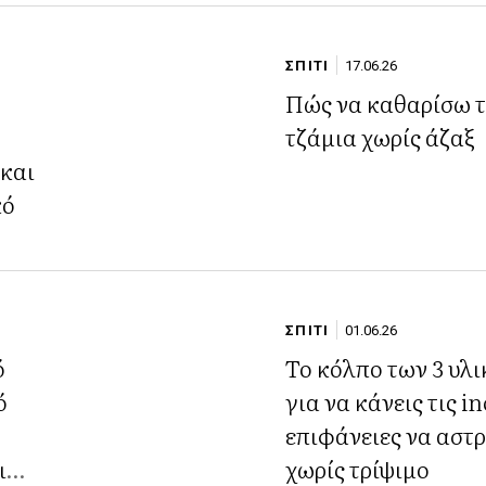
ΣΠΙΤΙ
17.06.26
Πώς να καθαρίσω 
τζάμια χωρίς άζαξ
 και
κό
ΣΠΙΤΙ
01.06.26
ό
Το κόλπο των 3 υλ
ό
για να κάνεις τις i
επιφάνειες να αστ
ι
χωρίς τρίψιμο