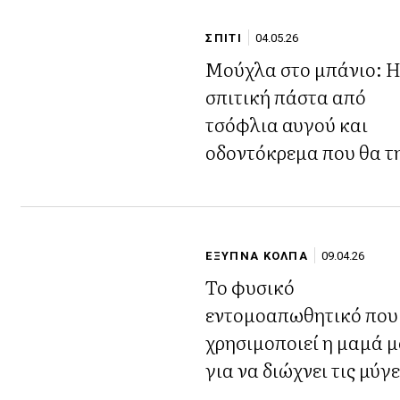
ΣΠΙΤΙ
04.05.26
Μούχλα στο μπάνιο: 
σπιτική πάστα από
τσόφλια αυγού και
οδοντόκρεμα που θα τ
εξαφανίσει
ΕΞΥΠΝΑ ΚΟΛΠΑ
09.04.26
Το φυσικό
εντομοαπωθητικό που
χρησιμοποιεί η μαμά 
για να διώχνει τις μύγ
από το αρνί και τα κρέ