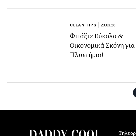
του Πάσχα
CLEAN TIPS
23.03.26
Φτιάξτε Εύκολα &
Οικονομικά Σκόνη για
Πλυντήριο!
Τηλεορ