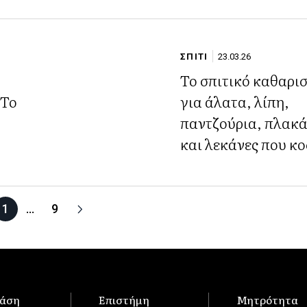
να αστράφτουν πρι
Πάσχα
ΣΠΙΤΙ
23.03.26
Το σπιτικό καθαρι
 Το
για άλατα, λίπη,
παντζούρια, πλακ
και λεκάνες που κο
0.40 λεπτά
1
…
9
άση
Επιστήμη
Μητρότητα