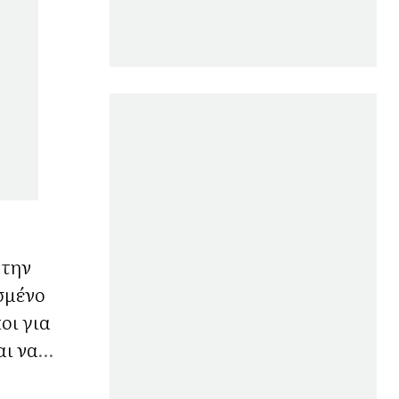
 την
σμένο
οι για
αι να